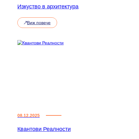
Изкуство в архитектура
Виж повече
:
Изкуство
в
архитектура
08.12.2025
Квантови Реалности