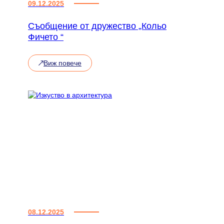
09.12.2025
Съобщение от дружество „Кольо
Фичето “
Виж повече
:
Съобщение
от
дружество
„Кольо
Фичето
“
08.12.2025