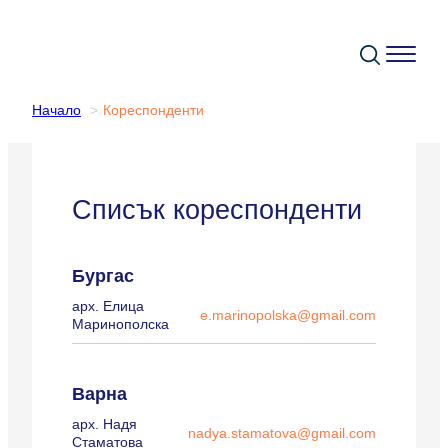
Начало
Кореспонденти
Списък кореспонденти
Бургас
арх. Елица
e.marinopolska@gmail.com
Маринополска
Варна
арх. Надя
nadya.stamatova@gmail.com
Стаматова