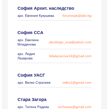
София Архит. наследство
арх. Евгения Кукушева
forumisab@abv.bg
София ССА
арх. Евелина
abcdisign_eva@yahoo.com
Младенова
арх. Лидия
lidialazarova14@gmail.com
Лазарова
София УАСГ
арх. Велко Стратиев
velko1@gmail.com
Стара Загора
арх. Татяна Радева
archeaas@gmail.com