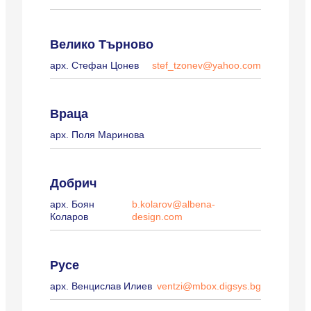
Велико Търново
арх. Стефан Цонев
stef_tzonev@yahoo.com
Враца
арх. Поля Маринова
Добрич
арх. Боян
b.kolarov@albena-
Коларов
design.com
Русе
арх. Венцислав Илиев
ventzi@mbox.digsys.bg