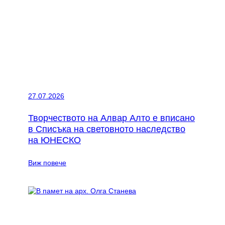
за
длъжността
„Главен
архитект“
на
Столична
община
27.07.2026
Творчеството на Алвар Алто е вписано
в Списъка на световното наследство
на ЮНЕСКО
:
Виж повече
Творчеството
на
Алвар
Алто
е
вписано