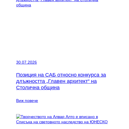
относно
позицията
на
САБ
по
конкурса
за
длъжността
„Главен
архитект“
на
Столична
30.07.2026
община
Позиция на САБ относно конкурса за
длъжността „Главен архитект“ на
Столична община
:
Виж повече
Позиция
на
САБ
относно
конкурса