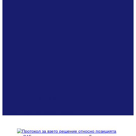
Дворец на културата и спорта
арх. Стефан Колчев
Варна
1968