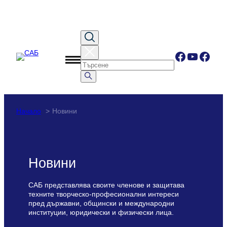
Към
съдържанието
Facebook
YouTub
Face
Начало
Новини
Новини
САБ представлява своите членове и защитава
техните творческо-професионални интереси
пред държавни, общински и международни
институции, юридически и физически лица.