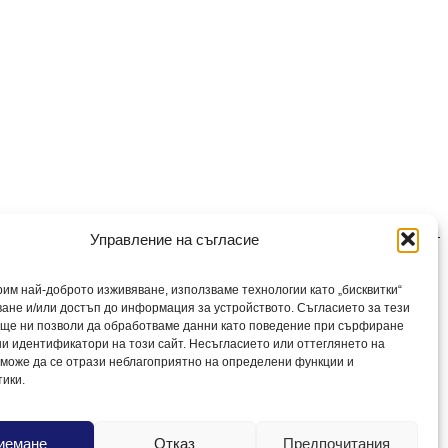
Управление на съгласие
рим най-доброто изживяване, използваме технологии като „бисквитки“
ване и/или достъп до информация за устройството. Съгласието за тези
юлетин
 ще ни позволи да обработваме данни като поведение при сърфиране
ни идентификатори на този сайт. Несъгласието или оттеглянето на
 може да се отрази неблагоприятно на определени функции и
тики.
иемане
Отказ
Предпочитания