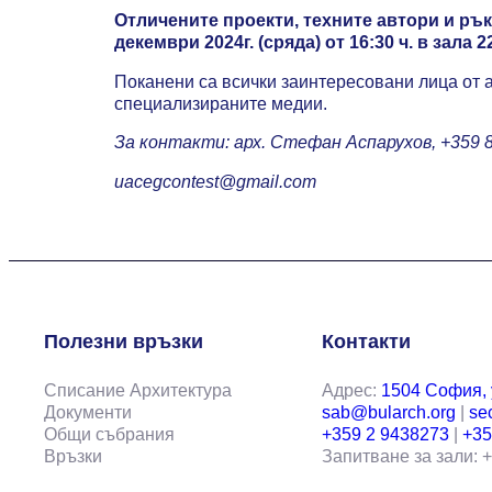
Отличените проекти, техните автори и ръ
декември 2024г. (сряда) от 16:30 ч. в зала 
Поканени са всички заинтересовани лица от 
специализираните медии.
За контакти: арх. Стефан Аспарухов, +359 8
uacegcontest@gmail.com
Полезни връзки
Контакти
Списание Архитектура
Адрес:
1504 София, у
Документи
sab@bularch.org
|
se
Общи събрания
+359 2 9438273
|
+35
Връзки
Запитване за зали: 