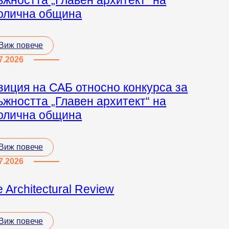
олична община
Виж повече
7.2026
зиция на САБ относно конкурса за
ъжността „Главен архитект“ на
олична община
Виж повече
7.2026
 Architectural Review
Виж повече