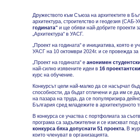
Дружеството към Съюза на архитектите в Бъл
архитектура, строителство и геодезия (САБ-
годината“
и ще обяви най-добрите проекти за
„Архитектура“ в УАСГ.
„Проект на годината“ е инициатива, която е 
УАСГ на 10 октомври 2024г. и се провежда за 
„Проект на годината“ е
анонимен студентски
най-силно изявените идеи в
16 проектантск
курс на обучение.
Конкурсът цели най-малко да се насърчат бъд
способности, да бъдат отличени и да им се д
на пазара на труда, да се популяризира дейн
България сред младежите в архитектурното тв
В конкурса се участва с портфолиата за съот
програма са задължителни и се изискват под
конкурса бяха допуснати 51 проекта
.
В жур
които членуват в организацията.