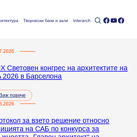
Facebook
YouTub
Faceb
итектура
Творчески бази и зали
Interarch
7.2026
IX Световен конгрес на архитектите на
A 2026 в Барселона
Виж повече
8.2026
отокол за взето решение относно
зицията на САБ по конкурса за
ъжността „Главен архитект“ на