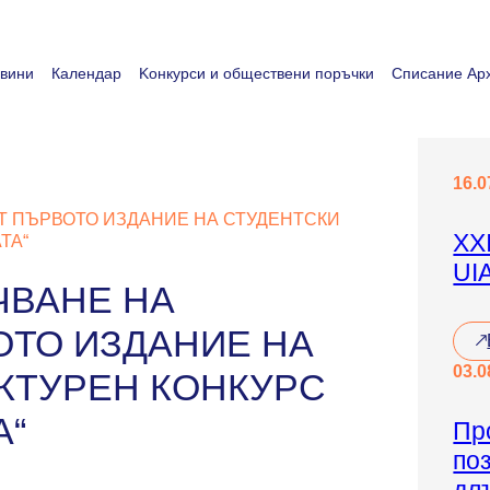
вини
Календар
Koнкурси и обществени поръчки
Списание Арх
16.0
Т ПЪРВОТО ИЗДАНИЕ НА СТУДЕНТСКИ
XX
ТА“
UI
ЧВАНЕ НА
ОТО ИЗДАНИЕ НА
:
03.0
X
КТУРЕН КОНКУРС
X
I
А“
Пр
X
по
С
в
дл