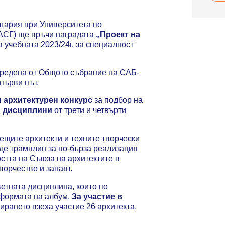
т
н
ш
T
и
а
е
h
т
С
гария при Университета по
н
e
е
А
УАСГ) ще връчи наградата
„Проект на
и
A
н
Б
 учебната 2023/24г. за специалност
е
r
а
о
о
c
U
т
т
h
I
учредена от Общото събрание на САБ-
н
н
i
A
първи път.
о
о
t
2
с
с
e
 архитектурен конкурс
за подбор на
0
н
н
c
и дисциплини
от трети и четвърти
2
о
о
t
6
к
п
u
в
о
о
r
ещите архитекти и техните творчески
Б
н
з
a
аде трамплин за по-бърза реализация
а
к
и
l
остта на Съюза на архитектите в
р
у
ц
R
орчество и занаят.
с
р
и
e
е
с
я
ветната дисциплина, които по
v
л
а
т
 формата на албум.
За участие в
i
о
з
а
ирането взеха участие 26 архитекта,
e
н
а
н
w
а