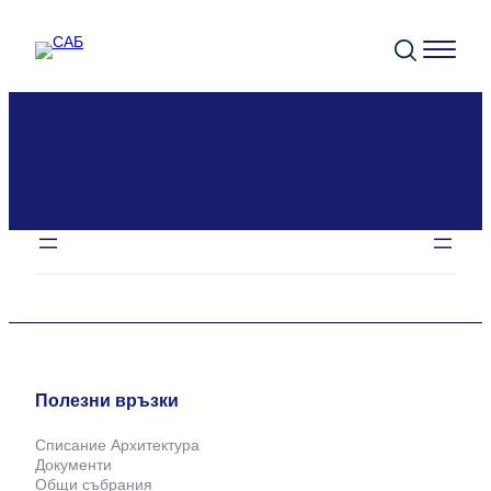
Към
съдържанието
Полезни връзки
Списание Архитектура
Документи
Общи събрания