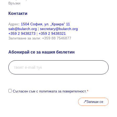
Връзки
Контакти
Адрес:
1504 София, ул. „Кракра“ 11
sab@bularch.org
|
secretary@bularch.org
+359 2 9438273
|
+359 2 9438321
Запитване за зали: +359 88 7546877
Абонирай се за нашия бюлетин
И
м
е
й
л
*
С
Съгласен съм с политиката за поверителност.
*
ъ
г
Запиши се
л
а
с
и