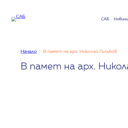
Към
съдържанието
САБ
Новин
Начало
В памет на арх. Николай Гълъбов
В памет на арх. Никол