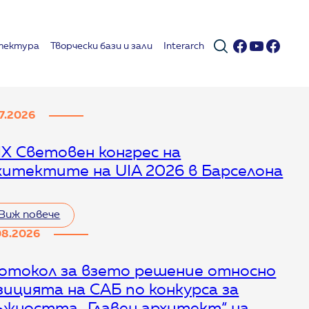
Facebook
YouTub
Face
тектура
Творчески бази и зали
Interarch
07.2026
IX Световен конгрес на
хитектите на UIA 2026 в Барселона
Виж повече
08.2026
отокол за взето решение относно
зицията на САБ по конкурса за
ъжността „Главен архитект“ на