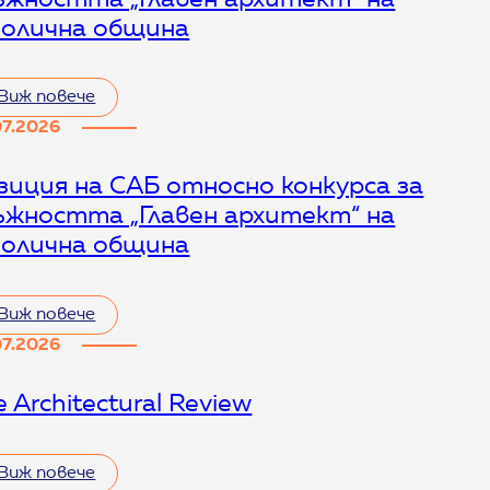
олична община
т
Виж повече
07.2026
зиция на САБ относно конкурса за
т
ъжността „Главен архитект“ на
олична община
Виж повече
07.2026
 Architectural Review
т
т
Виж повече