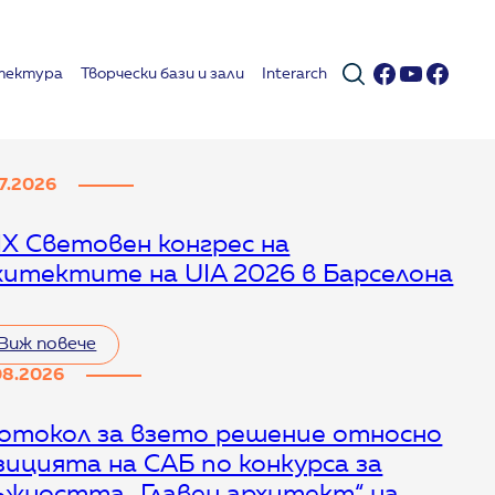
Facebook
YouTub
Face
тектура
Творчески бази и зали
Interarch
07.2026
IX Световен конгрес на
хитектите на UIA 2026 в Барселона
Виж повече
08.2026
отокол за взето решение относно
зицията на САБ по конкурса за
ъжността „Главен архитект“ на