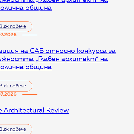
олична община
т
Виж повече
07.2026
зиция на САБ относно конкурса за
т
ъжността „Главен архитект“ на
олична община
Виж повече
07.2026
 Architectural Review
т
т
Виж повече