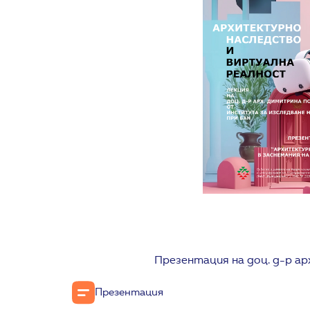
Презентация на доц. д-р а
Презентация