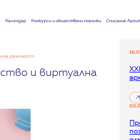
и
Календар
Koнкурси и обществени поръчки
Списание Архи
16.
лна реалност
XX
ство и виртуална
ар
:
03.
X
X
I
Пр
X
по
С
в
дл