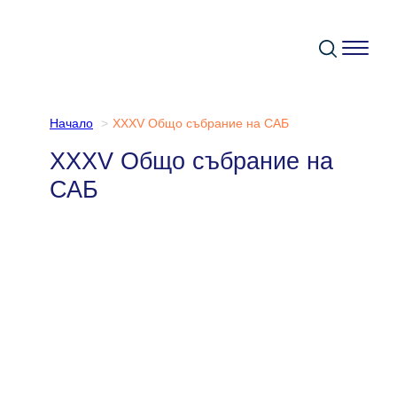
Към
съдържанието
Начало
XXXV Oбщо събрание на САБ
XXXV Oбщо събрание на
САБ