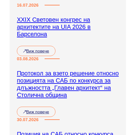
16.07.2026
XXIX Световен конгрес на
архитектите на UIA 2026 в
Барселона
Виж повече
:
X
03.08.2026
X
I
Протокол за взето решение относно
X
позицията на САБ по конкурса за
С
в
длъжността „Главен архитект“ на
е
Столична община
т
о
в
Виж повече
е
:
н
П
30.07.2026
к
р
о
о
Позиция на САБ относно конкурса
н