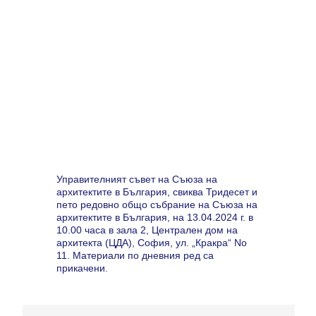
Управителният съвет на Съюза на
архитектите в България, свиква Тридесет и
пето редовно общо събрание на Съюза на
архитектите в България, на 13.04.2024 г. в
10.00 часа в зала 2, Централен дом на
архитекта (ЦДА), София, ул. „Кракра“ No
11. Материали по дневния ред са
прикачени.