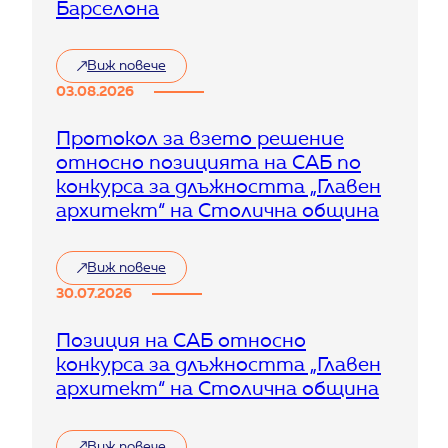
Барселона
Виж повече
:
X
03.08.2026
X
I
Протокол за взето решение
X
относно позицията на САБ по
С
в
конкурса за длъжността „Главен
е
архитект“ на Столична община
т
о
в
Виж повече
е
:
н
П
30.07.2026
к
р
о
о
Позиция на САБ относно
н
т
г
конкурса за длъжността „Главен
о
р
к
архитект“ на Столична община
е
о
с
л
н
з
Виж повече