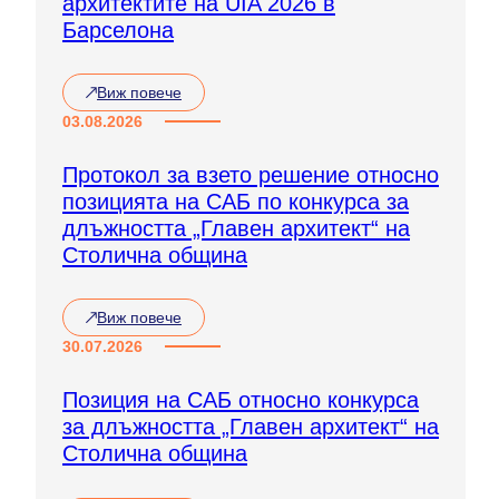
архитектите на UIA 2026 в
Барселона
Виж повече
:
X
03.08.2026
X
I
Протокол за взето решение относно
X
позицията на САБ по конкурса за
С
в
длъжността „Главен архитект“ на
е
Столична община
т
о
в
Виж повече
е
:
н
П
30.07.2026
к
р
о
о
Позиция на САБ относно конкурса
н
т
г
за длъжността „Главен архитект“ на
о
р
к
Столична община
е
о
с
л