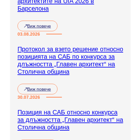
архитектите на UIA 2026 в
Барселона
Виж повече
:
X
03.08.2026
X
I
Протокол за взето решение относно
X
позицията на САБ по конкурса за
С
в
длъжността „Главен архитект“ на
е
Столична община
т
о
в
Виж повече
е
:
н
П
30.07.2026
к
р
о
о
Позиция на САБ относно конкурса
н
т
г
за длъжността „Главен архитект“ на
о
р
к
Столична община
е
о
с
л