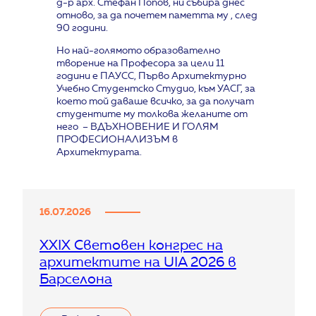
д-р арх. Стефан Попов, ни събира днес
отново, за да почетем паметта му , след
90 години.
Но най-голямото образователно
творение на Професора за цели 11
години е ПАУСС, Първо Архитектурно
Учебно Студентско Студио, към УАСГ, за
което той даваше всичко, за да получат
студентите му толкова желаните от
него – ВДЪХНОВЕНИЕ И ГОЛЯМ
ПРОФЕСИОНАЛИЗЪМ в
Архитектурата.
16.07.2026
XXIX Световен конгрес на
архитектите на UIA 2026 в
Барселона