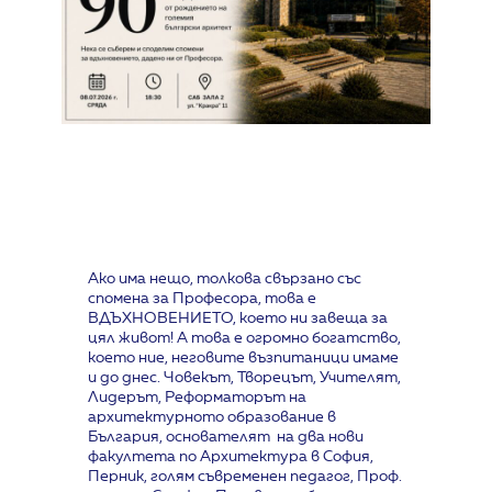
Ако има нещо, толкова свързано със
спомена за Професора, това е
ВДЪХНОВЕНИЕТО, което ни завеща за
цял живот! А това е огромно богатство,
което ние, неговите възпитаници имаме
и до днес. Човекът, Творецът, Учителят,
Лидерът, Реформаторът на
архитектурното образование в
България, основателят на два нови
факултета по Архитектура в София,
Перник, голям съвременен педагог, Проф.