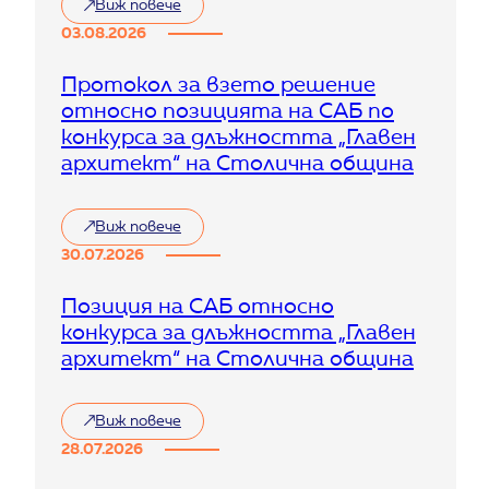
Виж повече
:
X
03.08.2026
X
I
Протокол за взето решение
X
относно позицията на САБ по
С
в
конкурса за длъжността „Главен
е
архитект“ на Столична община
т
о
в
Виж повече
е
:
н
П
30.07.2026
к
р
о
о
Позиция на САБ относно
н
т
г
конкурса за длъжността „Главен
о
р
к
архитект“ на Столична община
е
о
с
л
н
з
Виж повече
а
:
а
а
П
28.07.2026
в
р
о
з
х
з