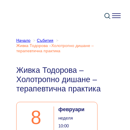
Към
съдържанието
Начало
Събития
Живка Тодорова –Холотропно дишане –
терапевтична практика
Живка Тодорова –
Холотропно дишане –
терапевтична практика
февруари
8
неделя
10:00