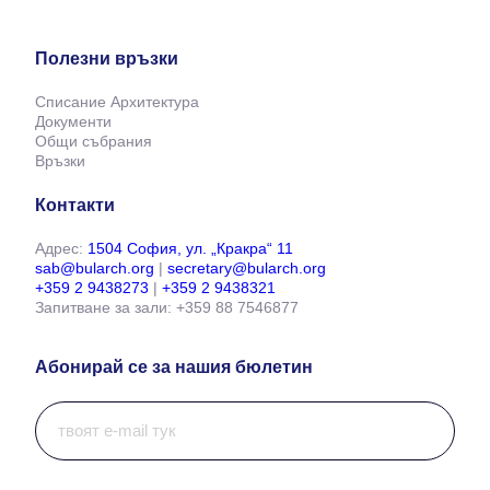
Полезни връзки
Списание Архитектура
Документи
Общи събрания
Връзки
Контакти
Адрес:
1504 София, ул. „Кракра“ 11
sab@bularch.org
|
secretary@bularch.org
+359 2 9438273
|
+359 2 9438321
Запитване за зали: +359 88 7546877
Абонирай се за нашия бюлетин
И
м
е
й