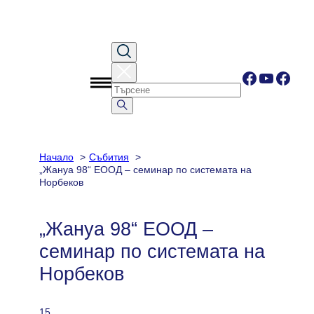
Към
съдържанието
Facebook
YouTub
Face
Начало
Събития
„Жануа 98“ ЕООД – семинар по системата на
Норбеков
„Жануа 98“ ЕООД –
семинар по системата на
Норбеков
15