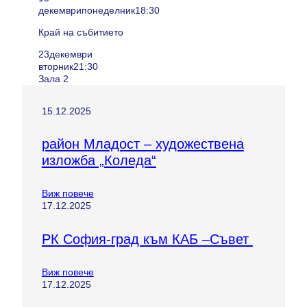
декември
понеделник
18:30
Край на събитието
23
декември
вторник
21:30
Зала 2
15.12.2025
район Младост – художествена
изложба „Коледа“
Виж повече
17.12.2025
РК София-град към КАБ –Съвет
Виж повече
17.12.2025