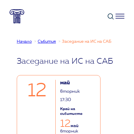
Към
съдържанието
Начало
Събития
Заседание на ИС на САБ
Заседание на ИС на САБ
май
12
вторник
17:30
Край на
събитието
12
май
вторник