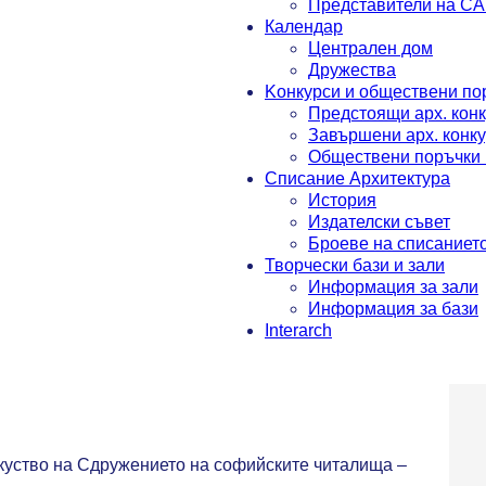
Представители на С
Календар
Централен дом
Дружества
Koнкурси и обществени по
Предстоящи арх. кон
Завършени арх. конк
Обществени поръчки 
Списание Архитектура
История
Издателски съвет
Броеве на списаниет
Творчески бази и зали
Информация за зали
Информация за бази
Interarch
куство на Сдружението на софийските читалища –