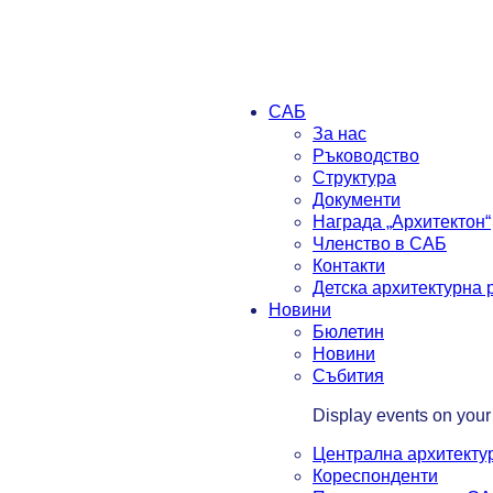
САБ
За нас
Ръководство
Структура
Документи
Награда „Архитектон“
Членство в САБ
Контакти
Детска архитектурна
Новини
Бюлетин
Новини
Събития
Display events on your
Централна архитекту
Кореспонденти