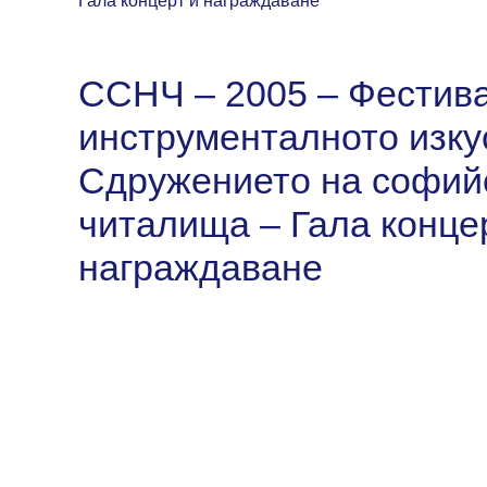
Гала концерт и награждаване
ССНЧ – 2005 – Фестив
инструменталното изку
Сдружението на софий
читалища – Гала конце
награждаване