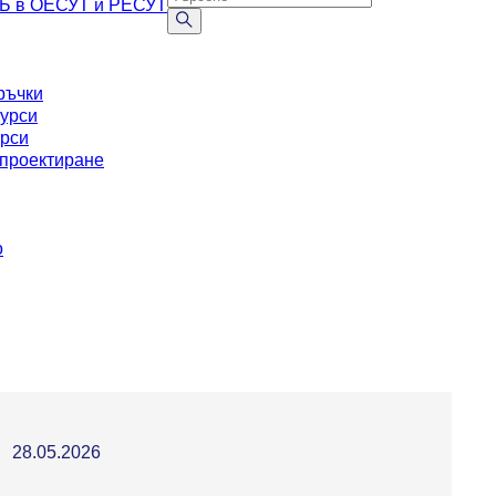
АБ в ОЕСУТ и РЕСУТ
ръчки
курси
урси
проектиране
о
28.05.2026