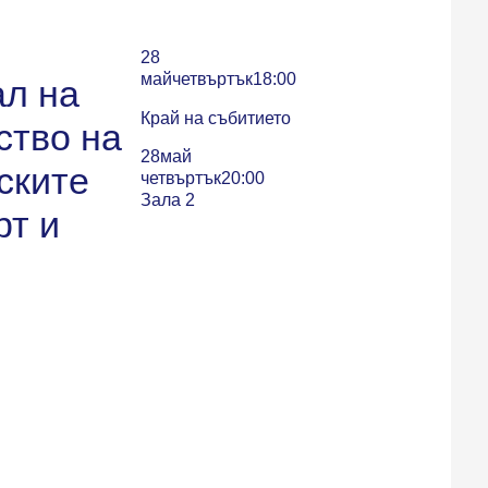
28
май
четвъртък
18:00
ал на
Край на събитието
ство на
28
май
ските
четвъртък
20:00
Зала 2
рт и