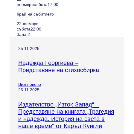
ноември
събота
17:00
Край на събитието
22
ноември
събота
22:00
Зала 2
25.11.2025
Надежда Георгиева –
Представяне на стихосбирка
Виж повече
26.11.2025
Издателство „Изток-Запад“ –
Представяне на книгата „Трагедия
и надежда. История на света в
наше време“ от Каръл Куигли