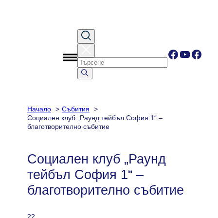
Към
съдържанието
Facebook
YouTub
Face
Начало
Събития
Социален клуб „Раунд тейбъл София 1“ –
благотворително събитие
Социален клуб „Раунд
тейбъл София 1“ –
благотворително събитие
22