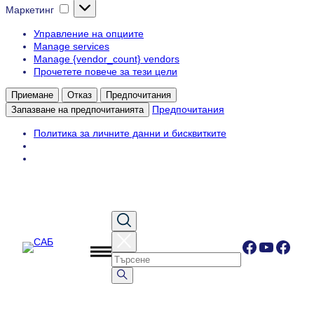
Маркетинг
Маркетинг
Управление на опциите
Manage services
Manage {vendor_count} vendors
Прочетете повече за тези цели
Приемане
Отказ
Предпочитания
Предпочитания
Запазване на предпочитанията
Политика за личните данни и бисквитките
Към
съдържанието
Facebook
YouTub
Face