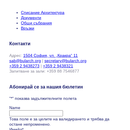
Списание Архитектура
Документи
Общи събрания
Връзки
Контакти
Адрес:
1504 София, ул. „Кракра“ 11
sab@bularch.org
|
secretary@bularch.org
+359 2 9438273
|
+359 2 9438321
Запитване за зали: +359 88 7546877
Абонирай се за нашия бюлетин
"
*
" показва задължителните полета
Name
Това поле е за целите на валидирането и трябва да
остане непроменено.
Имейл
*