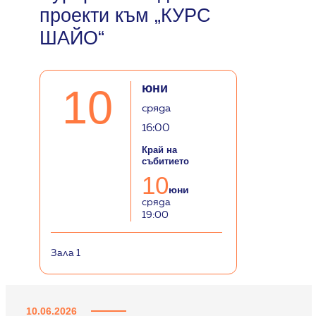
проекти към „КУРС
ШАЙО“
юни
10
сряда
16:00
Край на
събитието
10
юни
сряда
19:00
Зала 1
10.06.2026