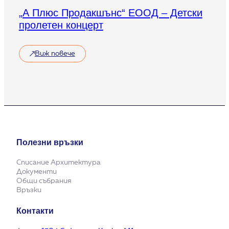
„А Плюс Продакшънс“ ЕООД – Детски
пролетен концерт
Виж повече
Полезни връзки
Списание Архитектура
Документи
Общи събрания
Връзки
Контакти