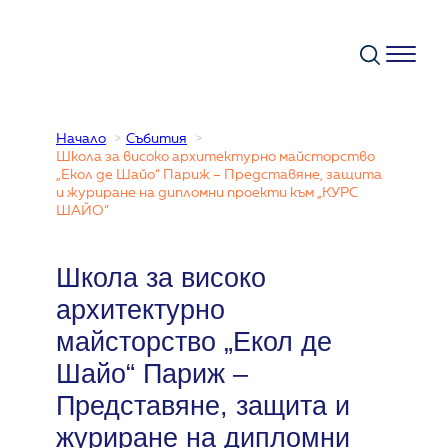
Към
съдържанието
Начало
Събития
Школа за високо архитектурно майсторство
„Екол де Шайо“ Париж – Представяне, защита
и журиране на дипломни проекти към „КУРС
ШАЙО“
Школа за високо
архитектурно
майсторство „Екол де
Шайо“ Париж –
Представяне, защита и
журиране на дипломни