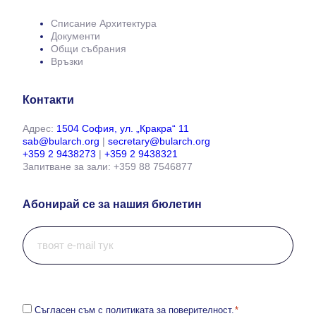
Списание Архитектура
Документи
Общи събрания
Връзки
Контакти
Адрес:
1504 София, ул. „Кракра“ 11
sab@bularch.org
|
secretary@bularch.org
+359 2 9438273
|
+359 2 9438321
Запитване за зали: +359 88 7546877
Абонирай се за нашия бюлетин
И
м
е
й
л
*
С
Съгласен съм с политиката за поверителност.
*