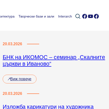
Facebook
YouTub
Faceb
итектура
Творчески бази и зали
Interarch
20.03.2026
БНК на ИКОМОС – семинар „Скалните
църкви в Иваново“
Виж повече
20.03.2026
Изложба карикатури на художника