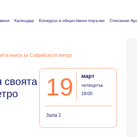
вини
Календар
Koнкурси и обществени поръчки
Списание Арх
оята книга за Софийското метро
март
19
я своята
четвъртък
етро
18:00
Зала 1