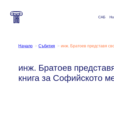
Към
съдържанието
САБ
Но
Начало
Събития
инж. Братоев представя св
инж. Братоев представ
книга за Софийското м