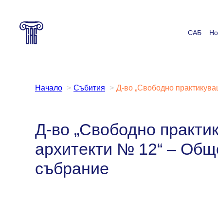
Към
съдържанието
САБ
Но
Начало
Събития
Д-во „Свободно практикува
Д-во „Свободно практи
архитекти № 12“ – Общ
събрание