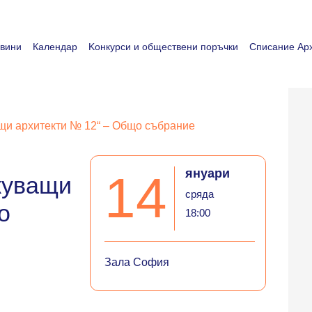
вини
Календар
Koнкурси и обществени поръчки
Списание Арх
щи архитекти № 12“ – Общо събрание
януари
14
куващи
сряда
о
18:00
Зала София