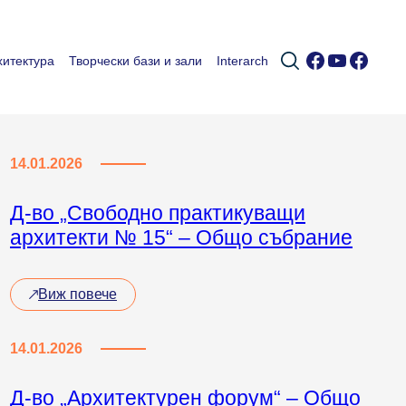
Facebook
YouTub
Faceb
итектура
Творчески бази и зали
Interarch
14.01.2026
Д-во „Свободно практикуващи
архитекти № 15“ – Общо събрание
Виж повече
14.01.2026
Д-во „Архитектурен форум“ – Общо