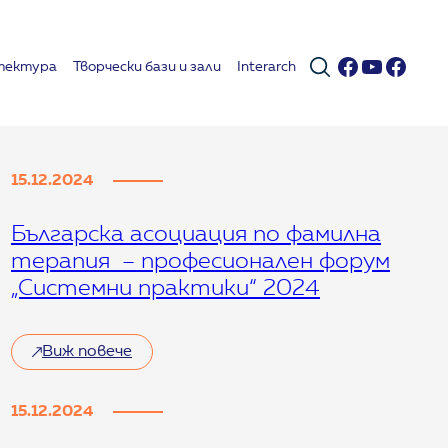
Facebook
YouTub
Face
тектура
Творчески бази и зали
Interarch
15.12.2024
Българска асоциация по фамилна
терапия – професионален форум
„Системни практики“ 2024
Виж повече
15.12.2024