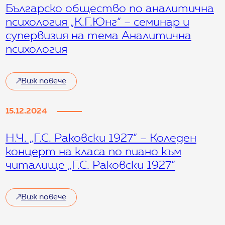
Българско общество по аналитична
психология „К.Г.Юнг“ – семинар и
супервизия на тема Аналитична
психология
Виж повече
15.12.2024
Н.Ч. „Г.С. Раковски 1927“ – Коледен
концерт на класа по пиано към
читалище „Г.С. Раковски 1927“
Виж повече