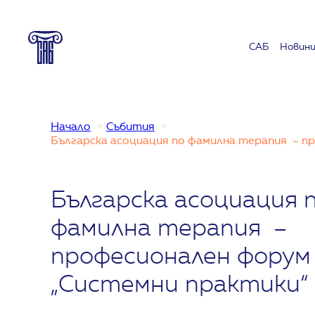
Към
съдържанието
САБ
Новин
Начало
Събития
Българска асоциация по фамилна терапия – п
Българска асоциация 
фамилна терапия –
професионален форум
„Системни практики“