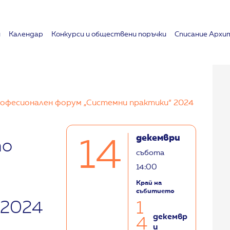
и
Календар
Koнкурси и обществени поръчки
Списание Архи
рофесионален форум „Системни практики“ 2024
декември
14
по
събота
14:00
Край на
събитието
 2024
1
декемвр
4
и