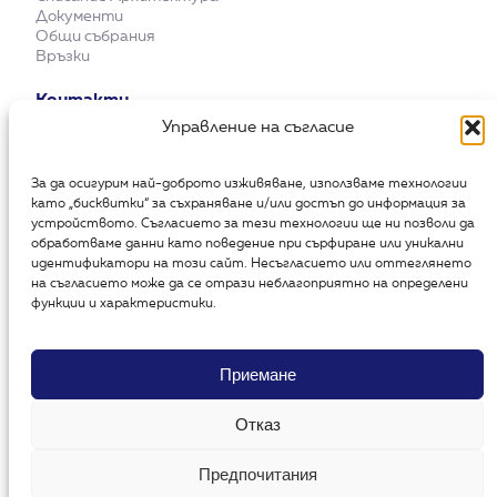
Документи
Общи събрания
Връзки
Контакти
Управление на съгласие
Адрес:
1504 София, ул. „Кракра“ 11
sab@bularch.org
|
secretary@bularch.org
За да осигурим най-доброто изживяване, използваме технологии
+359 2 9438273
|
+359 2 9438321
като „бисквитки“ за съхраняване и/или достъп до информация за
Запитване за зали: +359 88 7546877
устройството. Съгласието за тези технологии ще ни позволи да
обработваме данни като поведение при сърфиране или уникални
Абонирай се за нашия бюлетин
идентификатори на този сайт. Несъгласието или оттеглянето
на съгласието може да се отрази неблагоприятно на определени
функции и характеристики.
И
м
е
Приемане
й
л
Отказ
*
С
Съгласен съм с политиката за поверителност.
*
ъ
г
Предпочитания
Запиши се
л