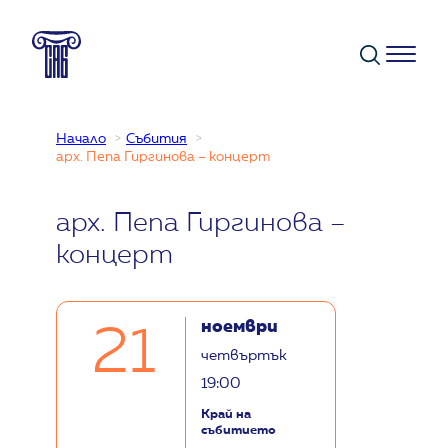
Към
съдържанието
Начало
Събития
арх. Пепа Гиргинова – концерт
арх. Пепа Гиргинова –
концерт
ноември
21
четвъртък
19:00
Край на
събитието