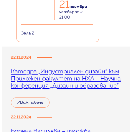
21
ноември
четвъртък
21:00
Зала 2
22.11.2024
Катедра „Индустриален дизайн“ към
Приложен факултет на НХА – Научна
конференция „Дизайн и образование“
Виж повече
22.11.2024
Боряна Василева – изложба