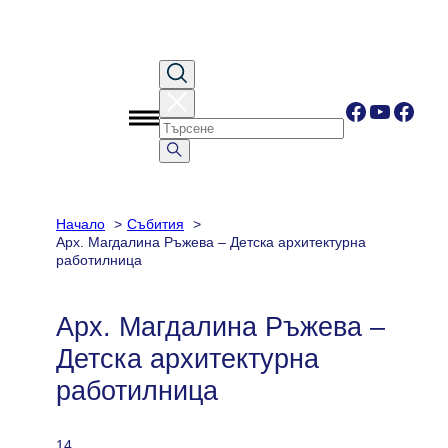
Към
съдържанието
Facebook
YouTub
Face
Начало
Събития
Арх. Магдалина Ръжева – Детска архитектурна
работилница
Арх. Магдалина Ръжева –
Детска архитектурна
работилница
14