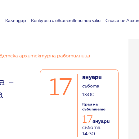
и
Календар
Koнкурси и обществени поръчки
Списание Архи
– Детска архитектурна работилница
януари
17
а –
събота
а
13:00
Край на
събитието
17
януари
събота
14:30