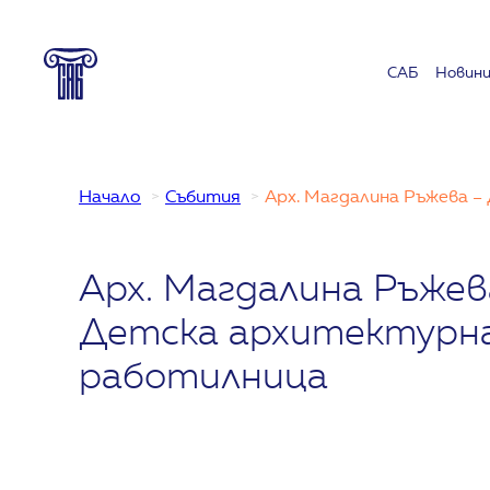
Към
съдържанието
САБ
Новин
Начало
Събития
Арх. Магдалина Ръжева 
Арх. Магдалина Ръжев
Детска архитектурн
работилница