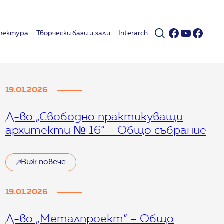
Facebook
YouTub
Face
тектура
Творчески бази и зали
Interarch
19.01.2026
Д-во „Свободно практикуващи
архитекти № 16“ – Общо събрание
Виж повече
19.01.2026
Д-во „Металпроект“ – Общо