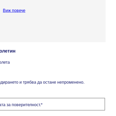
Виж повече
юлетин
олета
идирането и трябва да остане непроменено.
та за поверителност.
*