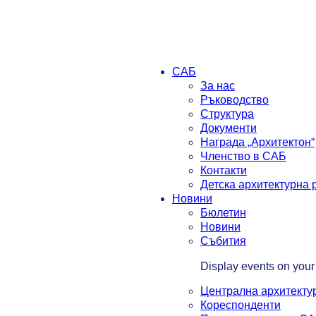
САБ
За нас
Ръководство
Структура
Документи
Награда „Архитектон“
Членство в САБ
Контакти
Детска архитектурна
Новини
Бюлетин
Новини
Събития
Display events on your
Централна архитекту
Кореспонденти