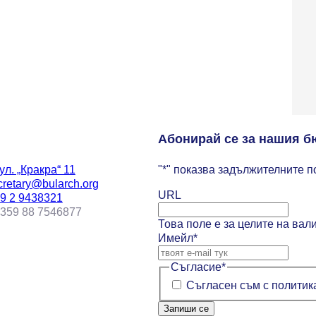
Абонирай се за нашия б
л. „Кракра“ 11
"
*
" показва задължителните п
cretary@bularch.org
URL
9 2 9438321
+359 88 7546877
Това поле е за целите на вал
Имейл
*
Съгласие
*
Съгласен съм с политика
Запиши се