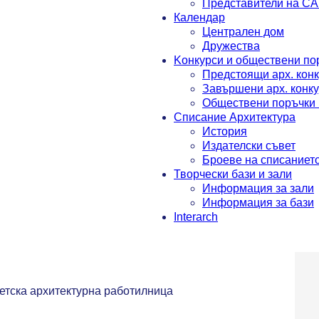
Представители на С
Календар
Централен дом
Дружества
Koнкурси и обществени по
Предстоящи арх. кон
Завършени арх. конк
Обществени поръчки 
Списание Архитектура
История
Издателски съвет
Броеве на списаниет
Творчески бази и зали
Информация за зали
Информация за бази
Interarch
етска архитектурна работилница