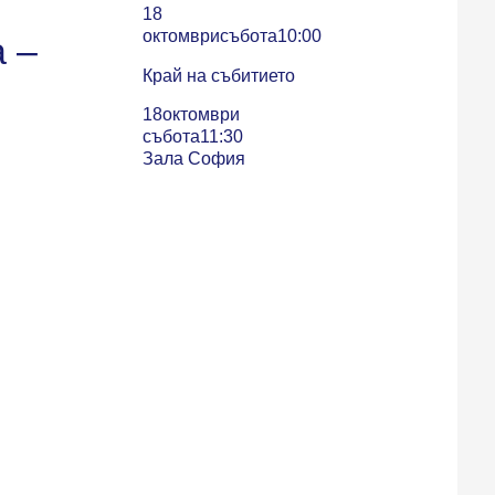
18
октомври
събота
10:00
 –
Край на събитието
18
октомври
събота
11:30
Зала София