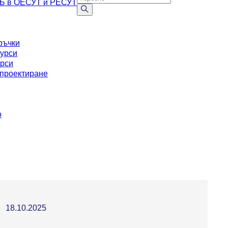
АБ в ОЕСУТ и РЕСУТ
ръчки
курси
урси
проектиране
о
18.10.2025