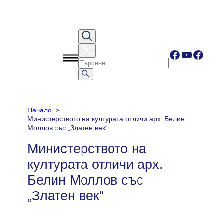
Към
съдържанието
Facebook
YouTub
Face
Начало
Министерството на културата отличи арх. Белин
Моллов със „Златен век“
Министерството на
културата отличи арх.
Белин Моллов със
„Златен век“