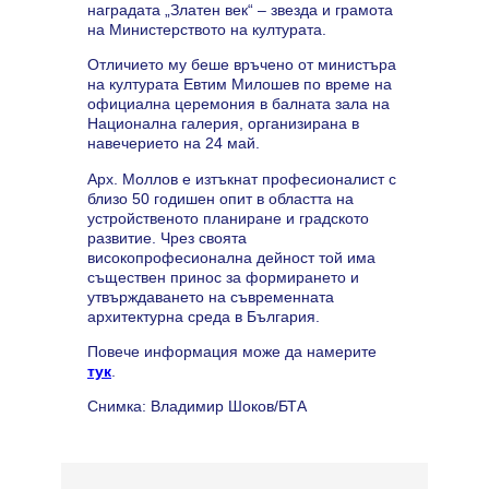
наградата „Златен век“ – звезда и грамота
на Министерството на културата.
Отличието му беше връчено от министъра
на културата Евтим Милошев по време на
официална церемония в балната зала на
Национална галерия, организирана в
навечерието на 24 май.
Арх. Моллов е изтъкнат професионалист с
близо 50 годишен опит в областта на
устройственото планиране и градското
развитие. Чрез своята
високопрофесионална дейност той има
съществен принос за формирането и
утвърждаването на съвременната
архитектурна среда в България.
Повече информация може да намерите
тук
.
Снимка: Владимир Шоков/БТА