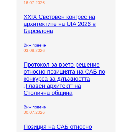
16.07.2026
XXIX Световен конгрес на
архитектите на UIA 2026 в
Барселона
:
Виж повече
X
03.08.2026
X
I
Протокол за взето решение
X
относно позицията на САБ по
С
в
конкурса за длъжността
е
„Главен архитект“ на
т
Столична община
о
в
е
:
Виж повече
н
П
30.07.2026
к
р
о
о
н
Позиция на САБ относно
т
г