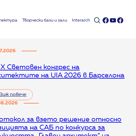
Facebook
YouTub
Face
тектура
Творчески бази и зали
Interarch
07.2026
IX Световен конгрес на
хитектите на UIA 2026 в Барселона
Виж повече
08.2026
отокол за взето решение относно
зицията на САБ по конкурса за
ъжността „Главен архитект“ на