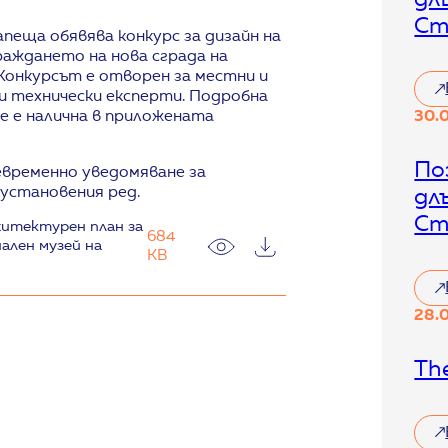
е
Ст
пеща обявява конкурс за дизайн на
о
аждането на нова сграда на
в
 Конкурсът е отворен за местни и
е
и технически експерти. Подробна
:
н
е е налична в приложената
30.
П
к
р
о
о
По
н
евременно уведомяване за
г
установения ред.
дл
о
р
к
Ст
хитектурен план за
е
684
о
ален музей на
с
KB
л
н
з
а
:
а
а
28.
П
в
р
о
з
х
з
е
The
и
и
ц
о
е
и
р
к
я
е
: