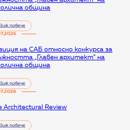
олична община
т
Виж повече
07.2026
зиция на САБ относно конкурса за
т
ъжността „Главен архитект“ на
олична община
Виж повече
07.2026
 Architectural Review
т
т
Виж повече