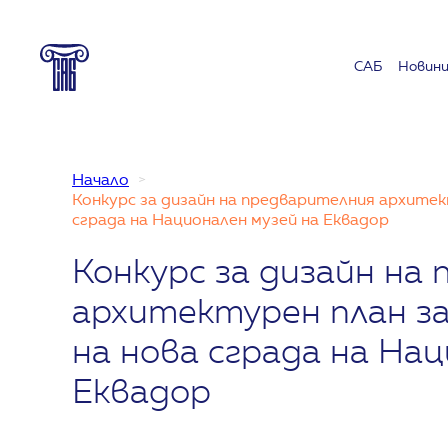
Към
съдържанието
САБ
Новин
Начало
Конкурс за дизайн на предварителния архите
сграда на Национален музей на Еквадор
Конкурс за дизайн на
архитектурен план з
на нова сграда на Нац
Еквадор