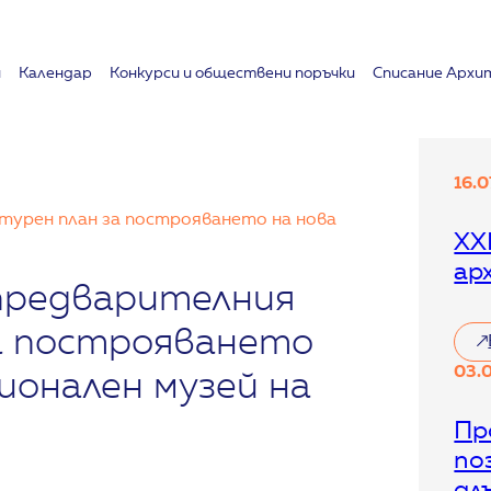
и
Календар
Koнкурси и обществени поръчки
Списание Архи
16.
ктурен план за построяването на нова
XX
ар
 предварителния
а построяването
:
03.
X
ионален музей на
X
I
Пр
X
по
С
в
дл