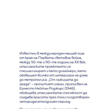
Известни в международен мащаб още
от края на Първата световна война,
между 50-те и 90-те години на ХХ век,
италианските проектанти се
специализират и като дизайнери, като
обхващат всичко от интериора на дома
до метрополиса. „От лъжицата до
града“ – прочутият израз, приписван на
Ернесто Нейтън Роджърс (1946),
обобщава италианската способност да
създава красота през този плодотворен
четиридесетгодишен период.