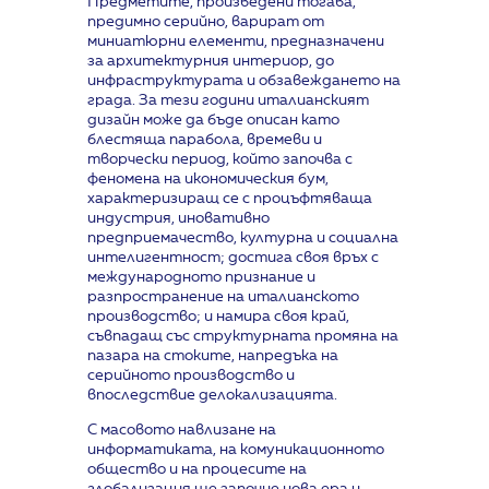
Предметите, произведени тогава,
предимно серийно, варират от
миниатюрни елементи, предназначени
за архитектурния интериор, до
инфраструктурата и обзавеждането на
града. За тези години италианският
дизайн може да бъде описан като
блестяща парабола, времеви и
творчески период, който започва с
феномена на икономическия бум,
характеризиращ се с процъфтяваща
индустрия, иновативно
предприемачество, културна и социална
интелигентност; достига своя връх с
международното признание и
разпространение на италианското
производство; и намира своя край,
съвпадащ със структурната промяна на
пазара на стоките, напредъка на
серийното производство и
впоследствие делокализацията.
С масовото навлизане на
информатиката, на комуникационното
общество и на процесите на