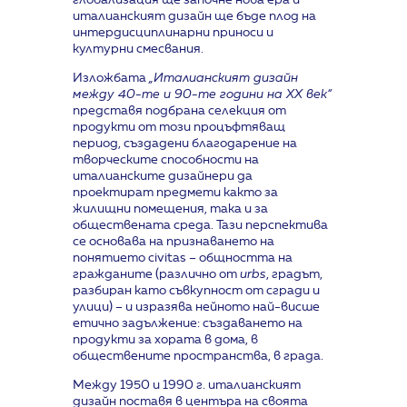
глобализация ще започне нова ера и
италианският дизайн ще бъде плод на
интердисциплинарни приноси и
културни смесвания.
Изложбата
„Италианският дизайн
между 40-те и 90-те години на ХХ век“
представя подбрана селекция от
продукти от този процъфтяващ
период, създадени благодарение на
творческите способности на
италианските дизайнери да
проектират предмети както за
жилищни помещения, така и за
обществената среда. Тази перспектива
се основава на признаването на
понятието civitas – общността на
гражданите (различно от
urbs
, градът,
разбиран като съвкупност от сгради и
улици) – и изразява нейното най-висше
етично задължение: създаването на
продукти за хората в дома, в
обществените пространства, в града.
Между 1950 и 1990 г. италианският
дизайн поставя в центъра на своята