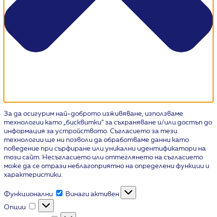
За да осигурим най-доброто изживяване, използваме
технологии като „бисквитки“ за съхраняване и/или достъп до
информация за устройството. Съгласието за тези
технологии ще ни позволи да обработваме данни като
поведение при сърфиране или уникални идентификатори на
този сайт. Несъгласието или оттеглянето на съгласието
може да се отрази неблагоприятно на определени функции и
характеристики.
Функционални
Функционални
Винаги активен
Опции
Опции
Статистика