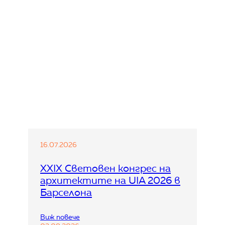
16.07.2026
XXIX Световен конгрес на
архитектите на UIA 2026 в
Барселона
:
Виж повече