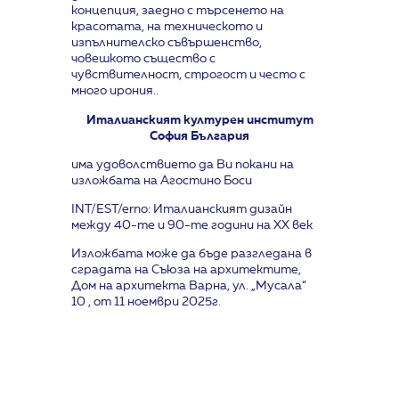
концепция, заедно с търсенето на
красотата, на техническото и
изпълнителско съвършенство,
човешкото същество с
чувствителност, строгост и често с
много ирония..
Италианският културен институт
София България
има удоволствието да Ви покани на
изложбата на Агостино Боси
INT/EST/erno: Италианският дизайн
между 40-те и 90-те години на XX век
Изложбата може да бъде разгледана в
сградата на Съюза на архитектите,
Дом на архитекта Варна, ул. „Мусала“
10 , от 11 ноември 2025г.