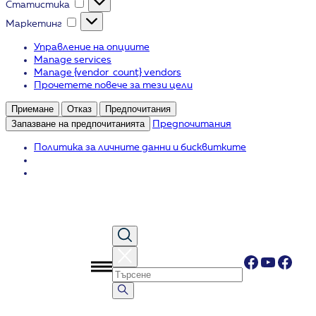
Статистика
Маркетинг
Маркетинг
Управление на опциите
Manage services
Manage {vendor_count} vendors
Прочетете повече за тези цели
Приемане
Отказ
Предпочитания
Запазване на предпочитанията
Предпочитания
Политика за личните данни и бисквитките
Към
съдържанието
Faceboo
YouTub
Face