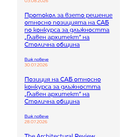
X
03.08.2026
X
I
Протокол за взето решение
X
относно позицията на САБ
С
в
по конкурса за длъжността
е
„Главен архитект“ на
т
Столична община
о
в
е
:
Виж повече
н
П
30.07.2026
к
р
о
о
н
Позиция на САБ относно
т
г
конкурса за длъжността
о
р
к
„Главен архитект“ на
е
о
с
Столична община
л
н
з
а
а
а
:
Виж повече
в
р
П
28.07.2026
з
х
о
е
и
з
The Architectural Review
т