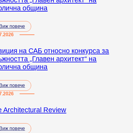
олична община
Виж повече
7.2026
зиция на САБ относно конкурса за
ъжността „Главен архитект“ на
олична община
Виж повече
7.2026
 Architectural Review
Виж повече