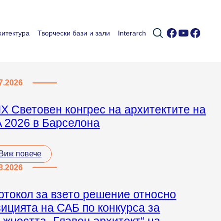
Facebook
YouTub
Faceb
итектура
Творчески бази и зали
Interarch
7.2026
IX Световен конгрес на архитектите на
A 2026 в Барселона
Виж повече
8.2026
отокол за взето решение относно
зицията на САБ по конкурса за
ъжността „Главен архитект“ на