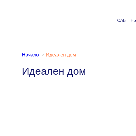
Към
съдържанието
САБ
Но
Начало
Идеален дом
Идеален дом