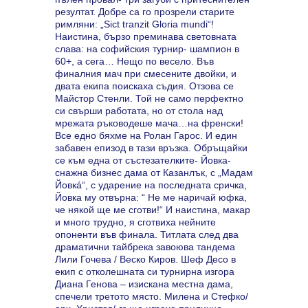
резултат. Добре са го прозрели старите
римляни: „Siсt tranzit Gloria mundi“!
Наистина, бързо преминава световната
слава: на софийския турнир- шампион в
60+, а сега… Нещо по весело. Във
финалния мач при смесените двойки, и
двата екипа поискаха съдия. Отзова се
Майстор Стенли. Той не само перфектно
си свърши работата, но от стола над
мрежата ръководеше мача…на френски!
Все едно бяхме на Ролан Гарос. И един
забавен епизод в тази връзка. Обръщайки
се към една от състезателките- Йовка-
снажна бизнес дама от Казанлък, с „Мадам
Йовкá“, с ударение на последната сричка,
Йовка му отвърна: “ Не ме наричай юфка,
че някой ще ме сготви!“ И наистина, макар
и много трудно, я сготвиха нейните
опоненти във финала. Титлата след два
драматични тайбрека завоюва тандема
Лили Гочева / Веско Киров. Шеф Десо в
екип с отколешната си турнирна изгора
Диана Генова – изискана местна дама,
спечели третото място. Милена и Стефко/