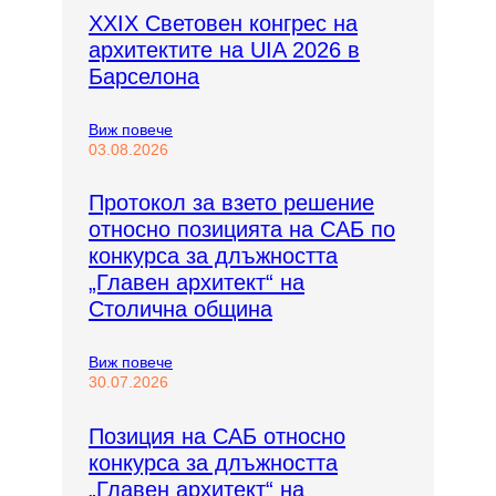
XXIX Световен конгрес на
архитектите на UIA 2026 в
Барселона
:
Виж повече
X
03.08.2026
X
I
Протокол за взето решение
X
относно позицията на САБ по
С
в
конкурса за длъжността
е
„Главен архитект“ на
т
Столична община
о
в
е
:
Виж повече
н
П
30.07.2026
к
р
о
о
н
Позиция на САБ относно
т
г
конкурса за длъжността
о
р
к
„Главен архитект“ на
е