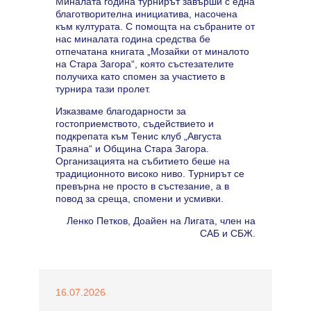
Миналата година турнирът завърши с една
благотворителна инициатива, насочена
към културата. С помощта на събраните от
нас миналата година средства бе
отпечатана книгата „Мозайки от миналото
на Стара Загора“, която състезателите
получиха като спомен за участието в
турнира тази пролет.
Изказваме благодарности за
гостоприемството, съдействието и
подкрепата към Тенис клуб „Августа
Траяна“ и Община Стара Загора.
Организацията на събитието беше на
традиционното високо ниво. Турнирът се
превърна не просто в състезание, а в
повод за среща, спомени и усмивки.
Ленко Петков, Доайен на Лигата, член на
САБ и СБЖ.
16.07.2026