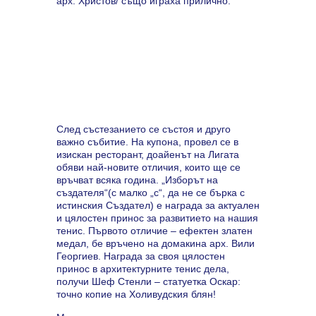
арх. Христов/ също играха прилично.
След състезанието се състоя и друго
важно събитие. На купона, провел се в
изискан ресторант, доайенът на Лигата
обяви най-новите отличия, които ще се
връчват всяка година. „Изборът на
създателя“(с малко „с“, да не се бърка с
истинския Създател) е награда за актуален
и цялостен принос за развитието на нашия
тенис. Първото отличие – ефектен златен
медал, бе връчено на домакина арх. Вили
Георгиев. Награда за своя цялостен
принос в архитектурните тенис дела,
получи Шеф Стенли – статуетка Оскар:
точно копие на Холивудския блян!