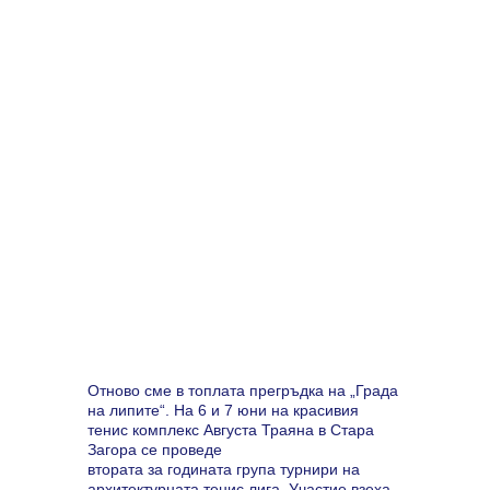
Отново сме в топлата прегръдка на „Града
на липите“. На 6 и 7 юни на красивия
тенис комплекс Августа Траяна в Стара
Загора се проведе
втората за годината група турнири на
архитектурната тенис лига. Участие взеха