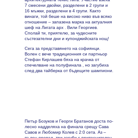
7 смесени двойки, разделени в 2 групи и
16 мъжки, разделени в 4 групи. Както
винаги, той беше на високо ниво във всяко
отношение – запазена марка на актуалния
шеф на Лигата арх . Вили Георгиев.
Сполай ти, приятелю, за чудесните
състезателни дни и купонджийската нощ!
Сега за представянето на софиянци.
Волен с вече традиционния си партньор
Стефан Кирлашев бяха на крачка от
спечелване на полуфинала , но загубиха
след два тайберка от бъдещите шампиони.
Петър Бозуков и Георги Братанов доста по-
лесно надделяха на финала срещу Сава
Савов и Любомир Колев с 2:0 сета. Аз –
пълен провал- три загуби с притеснителен