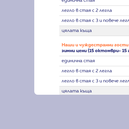
единична стая
легло в стая с 2 легла
легло в стая с 3 и повече лег
цялата къща
Наши и чуждестранни гости
зимни цени (15 октомври- 15 
единична стая
легло в стая с 2 легла
легло в стая с 3 и повече лег
цялата къща
Членове на САБ
летни цени (16 април- 14 ок
единична стая