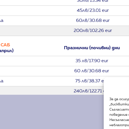
30лв/15.34 eur
45лв/23.01 eur
ла
60лв/30.68 eur
200лв/102.26 eur
 САБ
Празнични (почивни) дни
април)
35 лв/17.90 eur
60 лв/30.68 eur
ла
75 лв/38.37 eur
240лв/122.71 eur
За да осиг
„бисквитки
Празнични (почивни) дни
Съгласието
томври)
поведение 
Несъгласие
25лв/12.78 eur
неблагопри