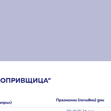
„КОПРИВЩИЦА“
Празнични (почивни) дни
април)