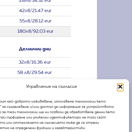
28лв/14.32 eur
42лв/21.47 eur
55лв/28.12 eur
180лв/92.03 eur
Делнични дни
32лв/16.36 eur
58 лв/29.54 eur
73лв/37.32 eur
Управление на съгласие
220лв/112.48 eur
урим най-доброто изживяване, използваме технологии като
“ за съхраняване и/или достъп до информация за устройството.
Делнични дни
 за тези технологии ще ни позволи да обработваме данни като
при сърфиране или уникални идентификатори на този сайт.
то или оттеглянето на съгласието може да се отрази
22лв/11.25 eur
ятно на определени функции и характеристики.