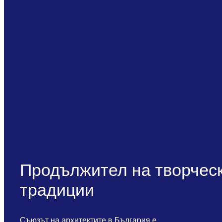
Продължител на творчес
традиции
Съюзът на архитектите в България e