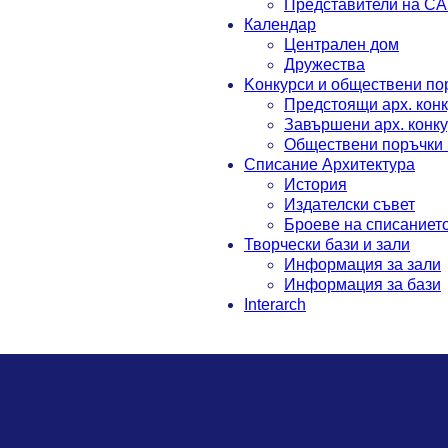
Представители на С
Календар
Централен дом
Дружества
Koнкурси и обществени по
Предстоящи арх. кон
Завършени арх. конк
Обществени поръчки 
Списание Архитектура
История
Издателски съвет
Броеве на списаниет
Творчески бази и зали
Информация за зали
Информация за бази
Interarch