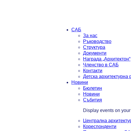
САБ
За нас
Ръководство
Структура
Документи
Награда „Архитектон“
Членство в САБ
Контакти
Детска архитектурна
Новини
Бюлетин
Новини
Събития
Display events on your
Централна архитекту
Кореспонденти