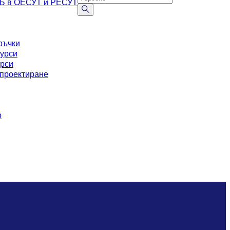
АБ в ОЕСУТ и РЕСУТ
ръчки
курси
урси
проектиране
о